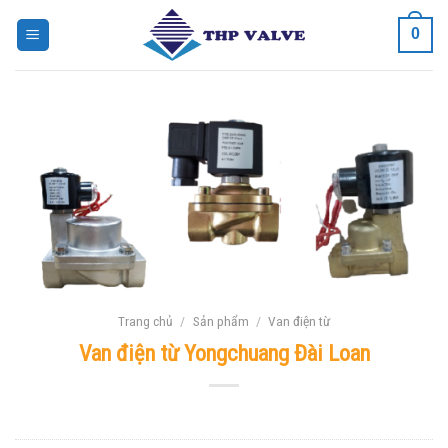
Bỏ
0
qua
nội
dung
Trang chủ
/
Sản phẩm
/
Van điện từ
Van điện từ Yongchuang Đài Loan