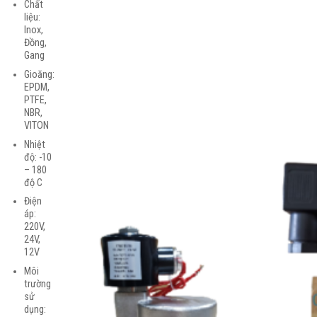
Chất
liệu:
Inox,
Đồng,
Gang
Gioăng:
EPDM,
PTFE,
NBR,
VITON
Nhiệt
độ: -10
– 180
độ C
Điện
áp:
220V,
24V,
12V
Môi
trường
sử
dụng: