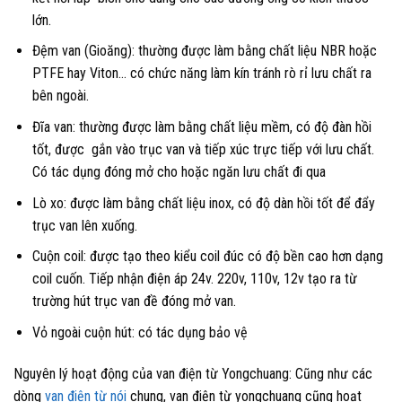
lớn.
Đệm van (Gioăng): thường được làm bằng chất liệu NBR hoặc
PTFE hay Viton… có chức năng làm kín tránh rò rỉ lưu chất ra
bên ngoài.
Đĩa van: thường được làm bằng chất liệu mềm, có độ đàn hồi
tốt, được gắn vào trục van và tiếp xúc trực tiếp với lưu chất.
Có tác dụng đóng mở cho hoặc ngăn lưu chất đi qua
Lò xo: được làm bằng chất liệu inox, có độ dàn hồi tốt để đẩy
trục van lên xuống.
Cuộn coil: được tạo theo kiểu coil đúc có độ bền cao hơn dạng
coil cuốn. Tiếp nhận điện áp 24v. 220v, 110v, 12v tạo ra từ
trường hút trục van đề đóng mở van.
Vỏ ngoài cuộn hút: có tác dụng bảo vệ
Nguyên lý hoạt động của van điện từ Yongchuang: Cũng như các
dòng
van điện từ nói
chung, van điện từ yongchuang cũng hoạt