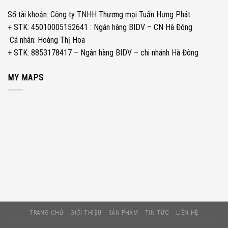
Số tài khoản: Công ty TNHH Thương mại Tuấn Hưng Phát
+ STK: 45010005152641 : Ngân hàng BIDV – CN Hà Đông
­ Cá nhân: Hoàng Thị Hoa
+ STK: 8853178417 – Ngân hàng BIDV – chi nhánh Hà Đông
MY MAPS
TRANG CHỦ
GIỚI THIỆU
SẢN PHẨM
TIN TỨC
LIÊN HỆ