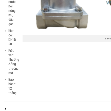
nước,
hơi
nóng,
khí,
dầu,
gas…
Kích
cỡ:
van 
DN15-
50
Kiều
van:
Thường
đóng,
thường
mở
Bảo
hành:
12
tháng