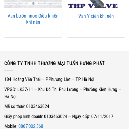
dụng điện áp để điều khiển khí nén, với các điện áp phổ biến là
220V,24V,12V…
Van bướm inox điều khiển
Van Y xiên khí nén
khí nén
Cơ chế
Hoạt động van khí nén
Như tôi đã giới thiệu ở trên, dòng van điều khiển khí nén có 2 kiểu
hoạt động là kiểu tác động đơn và kiểu tác động kép. Với mỗi kiểu
tác động thì có cơ chế hoạt động khác nhau.
CÔNG TY TNHH THƯƠNG MẠI TUẤN HƯNG PHÁT
184 Hoàng Văn Thái – P.Phương Liệt – TP Hà Nội
VPGD: LK37/11 – Khu Đô Thị Phú Lương – Phường Kiến Hưng –
Hà Nội
Mã số thuế: 0103463024
Giấy phép kinh doanh: 0103463024 – Ngày cấp: 07/11/2017
Mobile:
0867.002.368