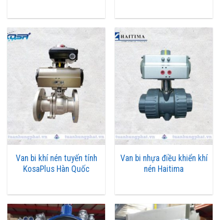
Đầu khí nén
Van bi khí nén tuyến tính
Van bi nhựa điều khiển khí
Phần thân van
KosaPlus Hàn Quốc
nén Haitima
Là các dạng van cơ như van bi, van bướm, van cầu, van cổng, van
dao…, các loại loại van này có cấu tạo từ các vật liệu như : gang,
thép, inox, nhựa, đồng.cùng các lớp gioăng như cao su, NBR,
PTFE,.… Phù hợp với từng loại lưu chất khác nhau như nước sạch,