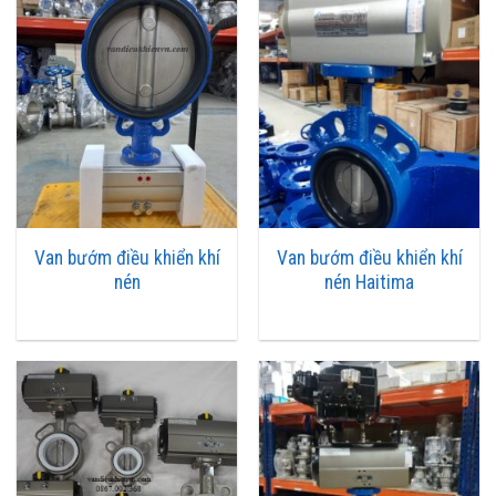
nước thải, hơi nóng,…
3.Các phần phụ khác:
Limit Switch box (hộp hiển thị đóng mở hay công tác giới
hạn:
Bộ phận này có chức năng báo trạng thái đóng/mở (ON/OFF) của
van. Giúp người nhìn quan sát rõ bằng mắt thường. Ngoài ra, nó còn
gửi tín hiệu đóng mở về tủ điều khiển, giúp người dùng dễ dàng biết
Van bướm điều khiển khí
Van bướm điều khiển khí
được trạng thái hoạt động của van.
nén
nén Haitima
Bộ định vị điều tiết khí nén (Positioner)
– Dùng với van điều khiển khí nén kiểu tuyến tính: Được dùng với
mục đích điều tiết lưu lượng môi chất bằng cách điều tiết lượng khí
nén truyền đến thiết bị truyền động từ đó tạo ra cac góc mở khác
nhau để điều tiết tốc độ và lưu lượng môi chất đi qua van.
Tiêu âm hay còn gọi là giảm thanh: