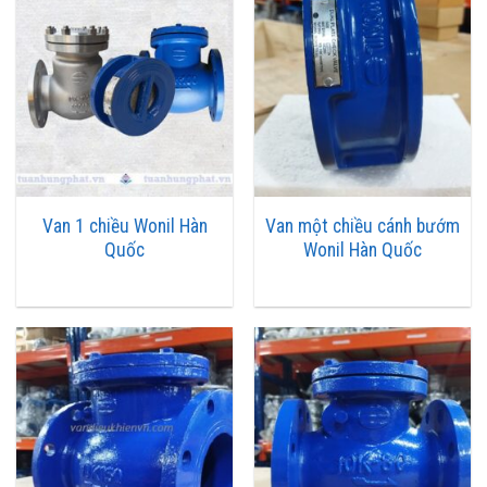
phần tử trượt nằm trên đĩa đỡ nhờ chính khối lượng của nó. Nhưng
như vậy luôn phải đảm bảo van được lắp đặt nằm ngang. Để đảm
bảo van một chiều dạng trượt có thể lắp trên đoạn ống nằm đứng.
Người ta sử dụng lò xo làm phần tử hỗ trợ kẹp chặt. Một phương
án khác có thể sử dụng là thay đổi cấu trúc van: van một chiều bi
trượt. Loại van này chỉ được sử dụng ở đường ống nhỏ.
Cấu tạo van một chiều dạng cửa xoay
Van 1 chiều Wonil Hàn
Van một chiều cánh bướm
Điểm đặc trưng của van một chiều dạng cửa xoay. Đó là trục của
Quốc
Wonil Hàn Quốc
mặt đế đỡ luôn trùng với trục đường ống dẫn chất lỏng – khí. Khi
không có dòng chất lỏng – khí tới van, mặt đế đỡ được đóng kín
bởi cửa xoay. Khi có dòng chất lỏng – khí tới van, cửa xoay quay
quanh trục tạo khe hở cho phép chất lỏng – khí đi qua van. Khi ngắt
dòng qua van cửa xoay quay trở về vị trí đóng nhờ khối lượng của
chính nó. Ở dạng van nằm ngang, trục quay của cửa xoay được
thiết kế cao hơn so với trục đường ống. Để đảm bảo cửa sập quay
về vị trí đóng khi không có dòng. Tại thời điểm ngắt dòng qua van,
cửa xoay từ vị trí mở quay về vị trí đóng. Với những van có kích