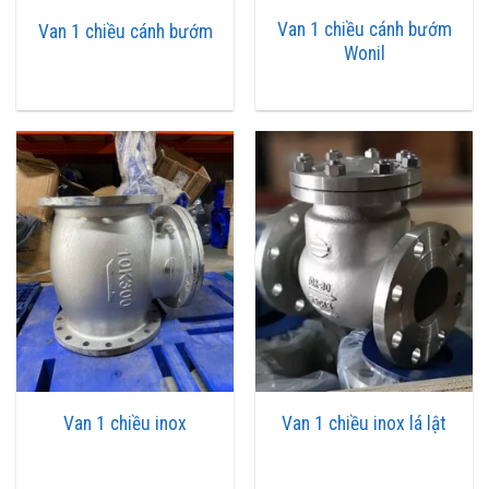
Van một chiều
là một thiết bị được lắp trên đường ống dẫn lưu
Van 1 chiều cánh bướm
Van 1 chiều cánh bướm
chất. Với chức năng cho dòng chất hơi, khí nén, dầu thủy lực,…đi
Wonil
theo một chiều duy nhất. Ngăn cản dòng chảy ngược hay rò rỉ về
bơm hay thiết bị gây hư hỏng, sự cố.
Van 1 chiều trong tiếng Anh có nhiều tên gọi khác nhau: one way
valve, check valve hay non return valve. Khả năng ứng dụng của
thiết bị rất phong phú của đường ống dẫn, hệ thống bình chứa,
thiết bị bơm,…
Thông số kỹ thuật van 1 chiều
• Kích cỡ van: DN15, DN25, DN50, DN65 đến DN500
• Áp suất làm việc: PN10/16, PN25
• Chất liệu van: inox, gang, đồng, thép, nhựa
• Nhiệt độ van: -10 độ C ~ 180 độ C
Van 1 chiều inox
Van 1 chiều inox lá lật
• Kiểu van: lá lật, cửa lật, cánh bướm, cối, đối trọng, lò xo
• Kiểu nối van: hàn, ren, mặt bích
• Tiêu chuẩn van: JIS, DIN, ANSI, BS