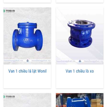
• Môi trường hoạt động: nước, khí nén, hơi
• Tiêu chuẩn kết nối: kiểu lắp ren và mặt bích
• Đối với chuẩn bích: chuẩn JIS10K và PN16
• Chứng chỉ: CO, CQ, Pkinglit
• Bảo hành: 12 tháng
• Xuất xứ: Đức, Nhật Bản
Cấu tạo của van một chiều
Cấu tạo van một chiều dạng trượt
• So với các dạng van một chiều khác, van một chiều dạng trượt
có cấu trúc đơn giản hơn nhiều. Nhờ cấu tạo đơn giản van một
Van 1 chiều lá lật Wonil
Van 1 chiều lò xo
chiều dạng trượt đảm bảo độ tin cậy khi làm việc. Nhưng cũng vì
thế mà van một chiều dạng trượt dễ bị tắc nếu chất lỏng không
được lọc kỹ.
• Về mặt cấu trúc van một chiều dạng trượt luôn đảm bảo trục
đường ống dẫn vuông góc với trục của mặt đế đỡ. Thường thì