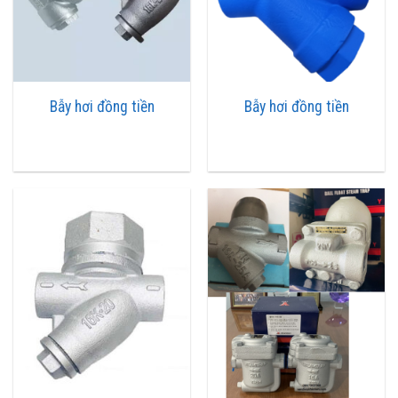
gọi là điểm biệt lập. Các cốc ngưng hơi với lưu lượng của lỗ thông
hơi đã được gắn ở những điểm thoát, không khí sẽ được tự động
đưa tới một vài điểm biệt lập.
Khi hơi đi vào trong hệ thống sẽ đẩy không khí ra bên ngoài. Hoặc
Bẫy hơi đồng tiền
Bẫy hơi đồng tiền
tới điểm xa nhất so với cửa vào được gọi là điểm biệt lập. Vì thế,
bẫy hơi với lưu lượng lỗ thông hơi đảm bảo. Sẽ được gắn cũng với
các điểm thoát. Không khí sẽ thông tự động đưa tới cả điểm biệt
lập.
Nguyên lý hoạt động của bẫy hơi