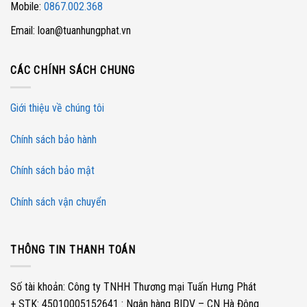
Mobile:
0867.002.368
Một số lưu ý khi sử dụng bẫy hơi
Email: loan@tuanhungphat.vn
Sử dụng đúng áp suất cài đặt cho van
CÁC CHÍNH SÁCH CHUNG
Lựa chọn môi trường sử dụng hợp lý, kết nối sản phẩm phù hợp
Giới thiệu về chúng tôi
Các van đều sử dụng đều có một chu kỳ hoạt động thích hợp
Chính sách bảo hành
Vị trí lắp đặt van thường dưới các con van chặn , đáy của bể chứa
hơi,trên đường ống trước các chỗ đi lên
Chính sách bảo mật
Chính sách vận chuyển
THÔNG TIN THANH TOÁN
Số tài khoản: Công ty TNHH Thương mại Tuấn Hưng Phát
+ STK: 45010005152641 : Ngân hàng BIDV – CN Hà Đông