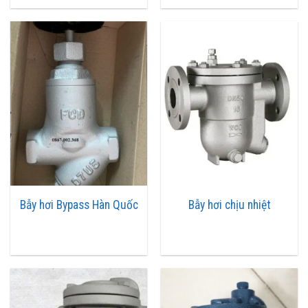
Cấu tạo của bẫy hơi
Cơ bản thì cấu tạo của bẫy hơi khá đơn giản với các bộ phận như:
lỗ thông hơi, cửa hơi vào, van xả khí, cửa xả nước ngưng, cửa hơi ra
và cốc phao.
Bẫy hơi Bypass Hàn Quốc
Bẫy hơi chịu nhiệt
Thân bẫy hơi
: Bộ phận này thông thường sẽ sử dụng chất liệu gang,
thép, đồng, inox để tạo thành. Vì thế độ bền và cùng khả năng
chống oxy hóa, chịu lực rất tốt. Ở một số hãng có phủ thêm 1 lớp
sơn Epoxy. Để giúp bẫy hơi tránh bị oxy hóa, chống bám bụi và có
tính thẩm mỹ hiwn.