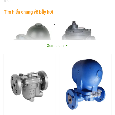
nhé!
Tìm hiểu chung về bẫy hơi
Xem thêm
Bẫy hơi
có tên tiếng Anh là Stream trap. Thiết bị này còn đươc biết
đến với tên gọi khác là cốc xả hơi, cốc ngưng hơi. Đây là loại van tự