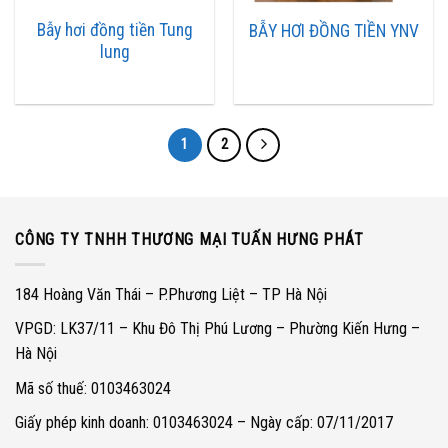
Bẫy hơi đồng tiền Tung
BẪY HƠI ĐỒNG TIỀN YNV
lung
Ưu nhược điểm của bẫy hơi
Ưu điểm
Bẫy hơi là thiết bị quan trọng sử dụng trong môi trường hơi.Chức
1
2
năng quan trọng là loại bỏ lượng nước ngưng đọng,các khí tồn
đọng trong quá trình nung nóng ( nitơ, cacbon…)đồng thời hạn chế
việc thoát nước khi vận hành
CÔNG TY TNHH THƯƠNG MẠI TUẤN HƯNG PHÁT
Nếu không sử dụng bẫy hơi nước ngưng, không khí sẽ làm giảm lưu
lương trong đường ống khiến ảnh hưởng đến lượng áp suất
184 Hoàng Văn Thái – P.Phương Liệt – TP Hà Nội
Xả nước ngưng ngay lập tức khi nước đầy
VPGD: LK37/11 – Khu Đô Thị Phú Lương – Phường Kiến Hưng –
Hà Nội
Không rò rỉ nước ra ngoài
Mã số thuế: 0103463024
Tiết kiệm được năng lượng, giúp hệ thống sử dụng được tối ưu hóa
Giấy phép kinh doanh: 0103463024 – Ngày cấp: 07/11/2017
hơn