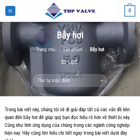
Bỏ
0
qua
nội
dung
Bẫy hơi
Trang chủ
/
Sản phẩm
/
Bẫy hơi
LỌC
Trong bài viết này, chúng tôi sẽ đi giải đáp tất cả các vấn đề liên
quan đến bẫy hơi để giúp quý bạn đọc hiểu rõ hơn về thiết bị này.
Cũng như tính ứng dụng của chúng trong các ngành công nghiệp
hiện nay. Hãy cũng tìm hiểu chi tiết ngay trong bài viết dưới đây