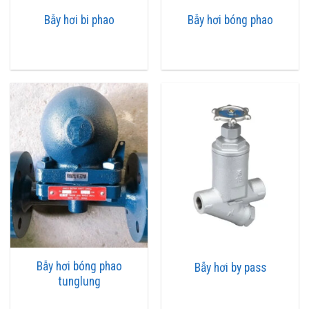
động dùng để lọc hơi nước ngưng tự.
Hay
không khí không ngưng
Bẫy hơi bi phao
Bẫy hơi bóng phao
tự ngoài hơi nước, mà không lo rò rỉ hơi nước ra bên ngoài.
Bên cạnh đó, bẫy hơi còn có công dụng điều chỉnh.
Và
kiểm soát
tốt tốc độ của hơi nước bên trong đường ống hiệu quả.
Cấu tạo và nguyên lý làm việc của bẫy hơi
Bẫy hơi bóng phao
Bẫy hơi by pass
tunglung