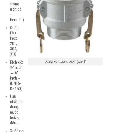
trong
(ren cái
–
Female)
Chất
liệu:
inox
201,
304,
316
Khớp nối nhanh inox type B
Kích cỡ:
½” inch
→ 6″
inch ~
(DN15-
DN150)
Lưu
chất sử
dụng:
nước,
hơi, khí,
dầu…
Xuất xứ: