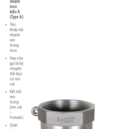
nhanh
inox
kiểu A
(Type A)
Tên:
khớp nối
nhanh
ren
trong
inox
Hay còn
gọi là bộ
chuyển
đổi đực
có ren
cái
Kết nối:
ren
trong
(ren cái
–
Female)
Chất