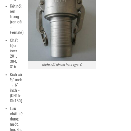
Kết nối:
ren
trong
(ren cái
–
Female)
Chất
liệu:
inox
201,
304,
Khớp nối nhanh inox type C
316
Kích cỡ:
½” inch
→ 6″
inch ~
(DN15-
DN150)
Lưu
chất sử
dụng:
nước,
hơi, khí,