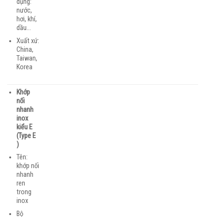
dụng:
nước,
hơi, khí,
dầu…
Xuất xứ:
China,
Taiwan,
Korea
Khớp
nối
nhanh
inox
kiểu E
(Type E
)
Tên:
khớp nối
nhanh
ren
trong
inox
Bộ