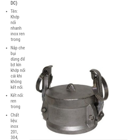
DC)
Tên:
Khớp
nối
nhanh
inox ren
trong
Nắp che
bụi
dùng để
bịt kín
khớp nối
cái khi
không
kết nối.
Kết nối:
ren
trong
Chất
liệu:
inox
201,
304,