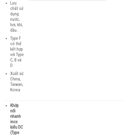
Lưu
chất sử
dụng:
nước,
hơi, khí,
dầu..
Type F
có thể
kết hợp
với Type
C, B và
D
Xuất xứ:
China,
Taiwan,
Korea
Khớp
nối
nhanh
inox
kiểu DC
(Type