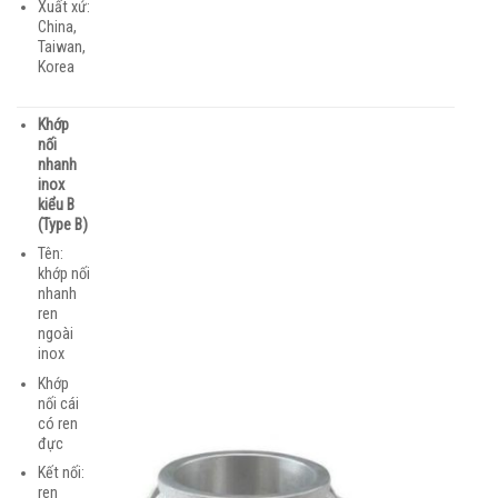
Xuất xứ:
China,
Taiwan,
Korea
Khớp
nối
nhanh
inox
kiểu B
(Type B)
Tên:
khớp nối
nhanh
ren
ngoài
inox
Khớp
nối cái
có ren
đực
Kết nối:
ren