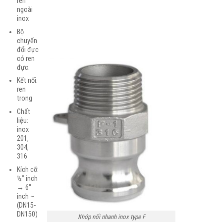
ren
ngoài
inox
Bộ
chuyển
đổi đực
có ren
đực.
Kết nối:
ren
trong
Chất
liệu:
inox
201,
304,
316
Kích cỡ:
½” inch
→ 6″
inch ~
(DN15-
DN150)
Khớp nối nhanh inox type F