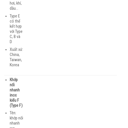
hơi, khí,
dầu…
Type E
có thể
kết hợp
với Type
C, B và
D
Xuất xứ:
China,
Taiwan,
Korea
Khớp
nối
nhanh
inox
kiểu F
(Type F)
Tên:
khớp nối
nhanh