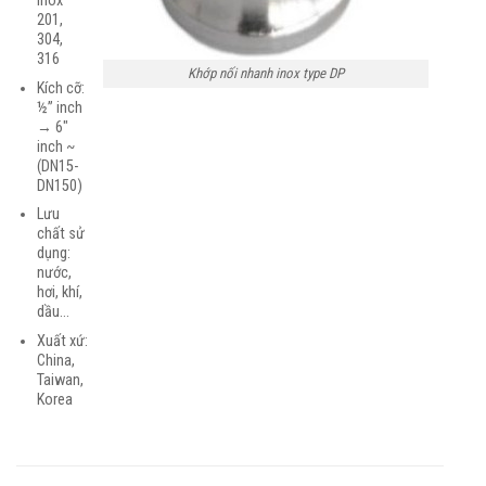
inox
201,
304,
316
Khớp nối nhanh inox type DP
Kích cỡ:
½” inch
→ 6″
inch ~
(DN15-
DN150)
Lưu
chất sử
dụng:
nước,
hơi, khí,
dầu…
Xuất xứ:
China,
Taiwan,
Korea