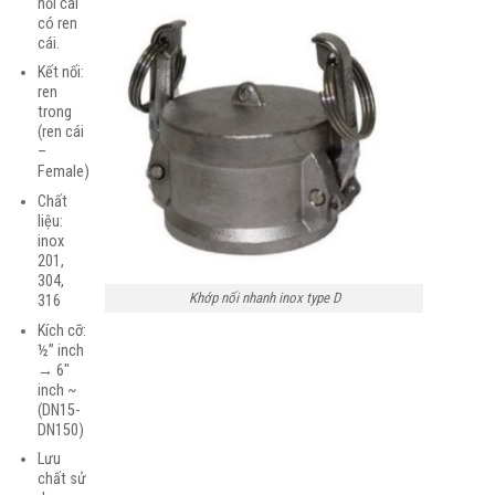
nối cái
có ren
cái.
Kết nối:
ren
trong
(ren cái
–
Female)
Chất
liệu:
inox
201,
304,
Khớp nối nhanh inox type D
316
Kích cỡ:
½” inch
→ 6″
inch ~
(DN15-
DN150)
Lưu
chất sử