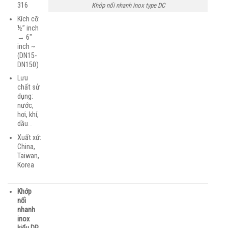
316
Khớp nối nhanh inox type DC
Kích cỡ:
½” inch
→ 6″
inch ~
(DN15-
DN150)
Lưu
chất sử
dụng:
nước,
hơi, khí,
dầu…
Xuất xứ:
China,
Taiwan,
Korea
Khớp
nối
nhanh
inox