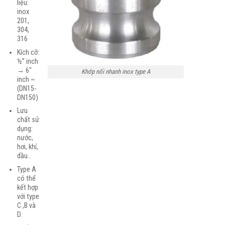
liệu:
inox
201,
304,
316
Kích cỡ:
½” inch
→ 6″
Khớp nối nhanh inox type A
inch ~
(DN15-
DN150)
Lưu
chất sử
dụng:
nước,
hơi, khí,
dầu..
Type A
có thể
kết hợp
với type
C ,B và
D.