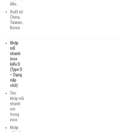
dầu…
Xuất xứ:
China,
Taiwan,
Korea
Khớp
nối
nhanh
inox
kiểu D
(Type D
– Dạng
nắp
chờ)
Tên:
khớp nối
nhanh
ren
trong
inox
Khớp