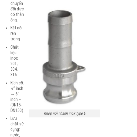
chuyển
đổi đực
có thân
ống.
Kết nối:
ren
trong
Chất
liệu:
inox
201,
304,
316
Kích cỡ:
½” inch
→ 6″
inch ~
(DN15-
DN150)
Khớp nối nhanh inox type E
Lưu
chất sử
dụng:
nước,