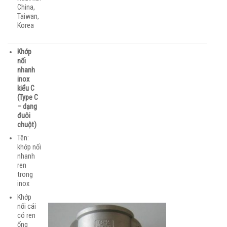
China,
Taiwan,
Korea
Khớp
nối
nhanh
inox
kiểu C
(Type C
– dạng
đuôi
chuột)
Tên:
khớp nối
nhanh
ren
trong
inox
Khớp
nối cái
có ren
ống