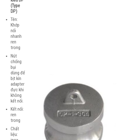
kiểu DP
(Type
DP)
Tên:
Khớp
nối
nhanh
ren
trong
Nút
chống
bụi
dùng để
bịt kín
adapter
đực khi
không
kết nối.
Kết nối:
ren
trong
Chất
liệu: