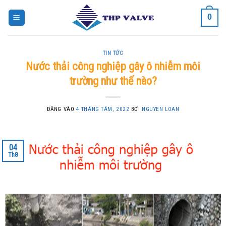
Bỏ
0
qua
nội
dung
TIN TỨC
Nước thải công nghiệp gây ô nhiễm môi
trường như thế nào?
ĐĂNG VÀO
4 THÁNG TÁM, 2022
BỞI
NGUYEN LOAN
04
Th8