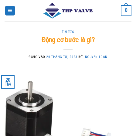
Bỏ
0
qua
nội
dung
TIN TỨC
Động cơ bước là gì?
ĐĂNG VÀO
20 THÁNG TƯ, 2023
BỞI
NGUYEN LOAN
20
Th4