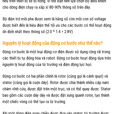
nêu trên thiết bị sẽ bị hỏng. Vì thế bạn nên lựa chọn bộ điều khiển
cho dòng điện chạy ra xấp xỉ 80-90% thông số trên đây.
Bộ điện trở mỗi pha được xem là hằng số còn mỗi con số voltage
được biết đến là hiệu điện thế tối ưu cho các bước có thể hoạt động
ổn định nhất theo thông số (2.0 * 1.4 = 2.8V)
Nguyên lý hoạt động của động cơ bước như thế nào?
Động cơ bước là một loại động cơ điện được sử dụng rộng rãi trong
các thiết bị tự động hóa và robot. Động cơ bước hoạt động dựa trên
nguyên lý hoạt động của từ trường và điện động lực học.
Động cơ bước có hai phần chính là rotor (cũng gọi là cánh quạt) và
stator (cũng gọi là cuộn dây). Rotor được chia thành nhiều cặp nam
châm vĩnh cửu, được đặt trên một trục, và có thể quay được. Stator
bao gồm các cuộn dây dày và được đặt xung quanh rotor, tạo thành
một chiếc vòng có thể tạo ra từ trường.
Khi một dòng điện xoay chiều được đưa vào stator, từ trường được