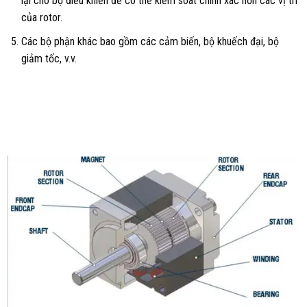
lại cho bộ điều khiển để có thể kiểm soát chính xác hơn các vị trí
của rotor.
Các bộ phận khác bao gồm các cảm biến, bộ khuếch đại, bộ
giảm tốc, v.v.