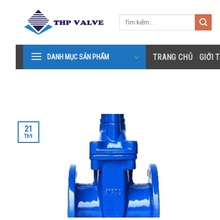
Bỏ
qua
Tìm
kiếm:
nội
dung
TRANG CHỦ
GIỚI 
DANH MỤC SẢN PHẨM
21
Th9