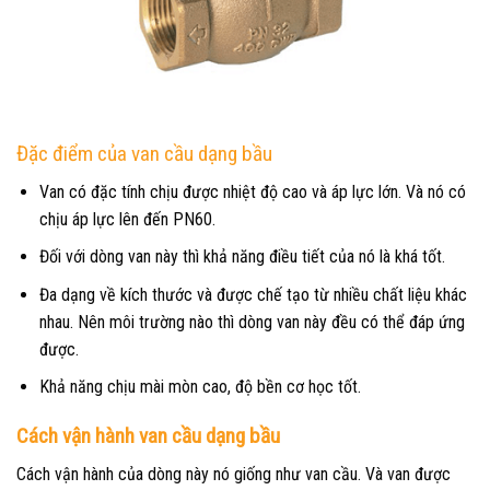
Đặc điểm của van cầu dạng bầu
Van có đặc tính chịu được nhiệt độ cao và áp lực lớn. Và nó có
chịu áp lực lên đến PN60.
Đối với dòng van này thì khả năng điều tiết của nó là khá tốt.
Đa dạng về kích thước và được chế tạo từ nhiều chất liệu khác
nhau. Nên môi trường nào thì dòng van này đều có thể đáp ứng
được.
Khả năng chịu mài mòn cao, độ bền cơ học tốt.
Cách vận hành van cầu dạng bầu
Cách vận hành của dòng này nó giống như van cầu. Và van được