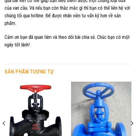
qua bài viết có thể giúp bạn hiểu thêm được một chủng loại nữa
của van cầu. Và nếu bạn còn thắc mắc gì thì bạn có thể liên hệ với
chúng tối qua hotline. Để được nhân viên tư vấn kỹ hơn về sản
phẩm.
Cảm ơn bạn đã quan tâm và theo dõi bài chia sẻ. Chúc bạn có một
ngày tốt lành!
SẢN PHẨM TƯƠNG TỰ