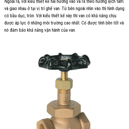
Ngoài ra, với kiểu thiết kế hai hướng vào và ra theo hướng lệch tâm
và giao nhau ở tại vị trí ghế van. Từ bên ngoài nhìn vào thì hình dạng
có bầu dục, tròn. Với kiểu thiết kế này thì van có khả năng chịu
được áp lực ở những môi trường cao nhất. Có được tính bền tốt và
nó đảm bảo khả năng vận hành của van.