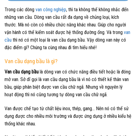
Trong các dòng
van công nghiệp
, thì ta không thể không nhắc đến
những van cầu. Dòng van cầu rất đa dạng về chủng loại, kích
thước. Mà nó còn có nhiều chức năng khác nhau. Giúp cho người
vận hành có thể kiểm soát được hệ thống đường ống. Và trong
van
cầu
thì nó có một loại là van cầu dạng bầu. Vậy dòng van này có
đặc điểm gì? Chúng ta cùng nhau đi tìm hiểu nhé!
Van cầu dạng bầu là gì?
Van cầu dạng bầu
là dòng van có chức năng điều tiết hoặc là đóng
mở van. Sở dĩ gọi là van cầu dạng bầu là vì nó có thiết kế thân van
bầu, giúp phân biệt được van cầu chữ ngã. Nhưng về nguyên lý
hoạt động thì nó cũng tương tự dòng van cầu chữ ngã.
Van được chế tạo từ chất liệu inox, thép, gang… Nên nó có thể sử
dụng được cho nhiều môi trường và được ứng dụng ở nhiều kiểu hệ
thống khác nhau.