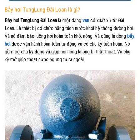
Bẫy hơi
TungLung Đài Loan là gì?
Bẫy hơi
TungLung Đài Loan
là một dạng
van
có xuất xứ từ Đài
Loan. Là thiết bị có chức năng tách nước khỏi hệ thống đường hơi.
Và nó đảm bảo luồng hơi hoàn toàn khô, nóng. Và cũng là dòng
bẫy
hơi
được vận hành hoàn toàn tự động và có chu kỳ tuần hoàn. Nó
gồm có chu kỳ đóng và giúp hơi nóng không bị thất thoát. Và chu
kỳ mở giúp thoát nước ngưng tụ ra ngoài.