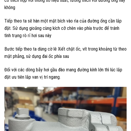
có
thích hợp
với
thông số
hiệu suất, tương thích với đường ống hay
không
Tiếp theo ta sẽ hàn
một
mặt bích vào rìa của đường ống cần lắp
đặt. Sử dụng gioăng cùng kích cỡ chèn vào phía trước để tránh
tình trạng rò rỉ hơi sau này
Bước tiếp theo ta dùng cờ lê Xiết chặt ốc, vít
trong khoảng
từ theo
mặt phẳng, sử dụng đai ốc phía sau
Đối với các dòng bẫy hơi gầu đào mang
đường
kính
lớn
thì
lúc
lắp
đặt
ưu tiên
lắp van vị trí ngang.